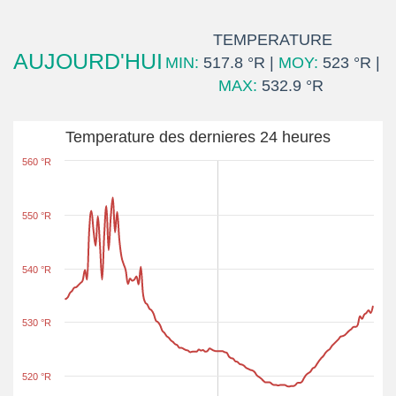
TEMPERATURE
AUJOURD'HUI
MIN:
517.8 °R |
MOY:
523 °R |
MAX:
532.9 °R
Temperature des dernieres 24 heures
560 °R
550 °R
540 °R
530 °R
520 °R