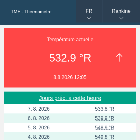
FR
Rankine
TME - Thermometre
Température actuelle
532.9 °R
8.8.2026 12:05
Jours préc. a cette heure
7. 8. 2026
533.8 °R
6. 8. 2026
539.9 °R
5. 8. 2026
548.9 °R
4. 8. 2026
549.8 °R