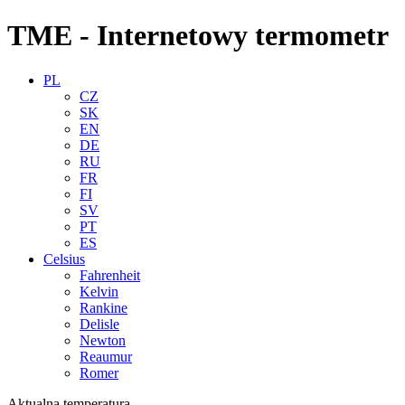
TME - Internetowy termometr
PL
CZ
SK
EN
DE
RU
FR
FI
SV
PT
ES
Celsius
Fahrenheit
Kelvin
Rankine
Delisle
Newton
Reaumur
Romer
Aktualna temperatura