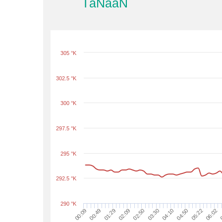
TäNääN
305 °K
302.5 °K
300 °K
297.5 °K
295 °K
292.5 °K
290 °K
01:29
06:02
03:30
00:49
05:22
02:50
00:09
04:50
02:09
0
04:10