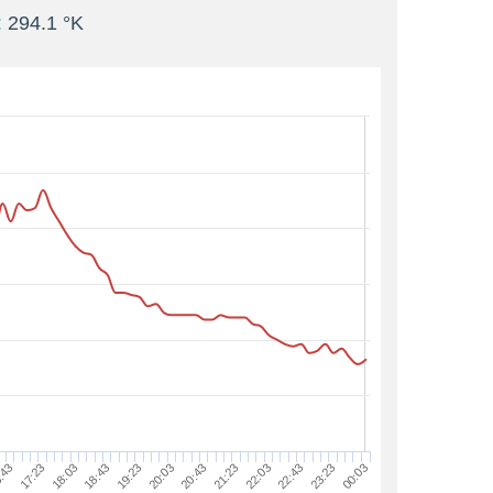
:
294.1 °K
22:03
19:23
:43
00:03
21:23
18:43
23:23
20:43
18:03
22:43
20:03
17:23