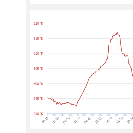
320 °K
315 °K
310 °K
305 °K
300 °K
295 °K
290 °K
12:11
04:59
14:35
07:23
00:10
16:59
09:47
02:35
19:2