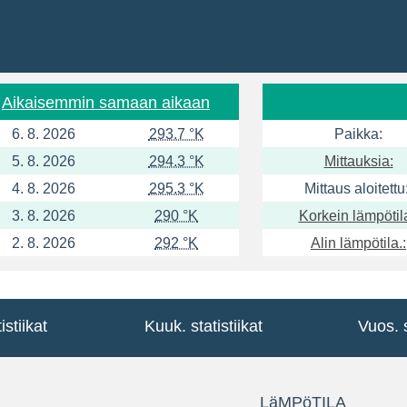
Aikaisemmin samaan aikaan
6. 8. 2026
293.7 °K
Paikka:
5. 8. 2026
294.3 °K
Mittauksia:
4. 8. 2026
295.3 °K
Mittaus aloitettu:
3. 8. 2026
290 °K
Korkein lämpötila
2. 8. 2026
292 °K
Alin lämpötila.:
istiikat
Kuuk. statistiikat
Vuos. s
LäMPöTILA