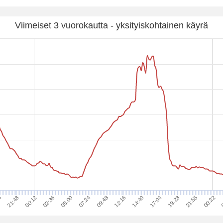
Viimeiset 3 vuorokautta - yksityiskohtainen käyrä
12:16
05:00
21:48
21:55
14:40
07:24
00:12
00:22
17:04
09:48
02:36
0
4
19:28