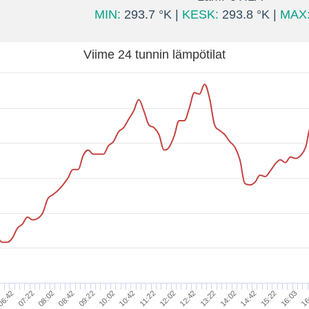
MIN:
293.7 °K |
KESK:
293.8 °K |
MAX
Viime 24 tunnin lämpötilat
16
14:02
11:22
08:42
16:03
13:22
10:42
08:02
15:22
12:42
10:02
07:22
14:42
12:02
09:22
6:42