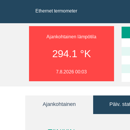
Ethernet termometer
Ajankohtainen lämpötila
294.1 °K
7.8.2026 00:03
Ajankohtainen
Päiv. stat