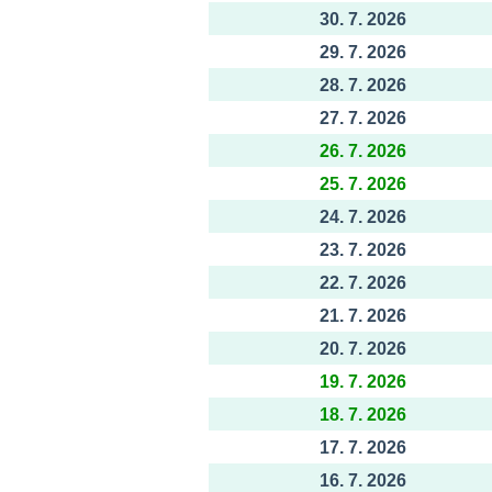
30. 7. 2026
29. 7. 2026
28. 7. 2026
27. 7. 2026
26. 7. 2026
25. 7. 2026
24. 7. 2026
23. 7. 2026
22. 7. 2026
21. 7. 2026
20. 7. 2026
19. 7. 2026
18. 7. 2026
17. 7. 2026
16. 7. 2026