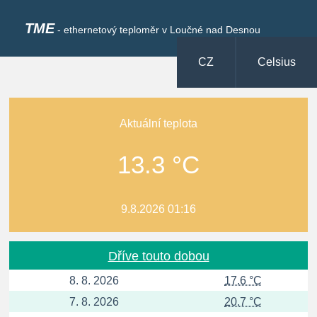
TME
- ethernetový teploměr v Loučné nad Desnou
CZ
Celsius
Aktuální teplota
13.3 °C
9.8.2026 01:16
Dříve touto dobou
8. 8. 2026
17.6 °C
7. 8. 2026
20.7 °C