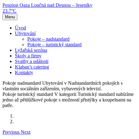
Penzion Oaza
Loučná nad Desnou – Jeseníky
23.7°C
Menu
Úvod
Ubytování
Pokoje – nadstandard
Pokoje – turistický standard
Lyžařská sezóna
Školy a firmy
Svatby a události
Klaban’s catering
Kontakty
Pokoje nadstandard
Ubytování v Nadstandardních pokojích s
vlastním sociálním zařízením, vybavených televizí.
Pokoje turistický standard
V kategorii Turistický standard nabízíme
jedno až pětilůžkové pokoje s možností přistýlky a koupelnami na
patře.
Previous
Next