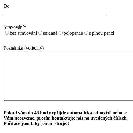
Do
Stravování*
bez stravování
snídaně
polopenze
s plnou penzí
Poznámka (volitelný)
Pokud vám do 48 hod nepřijde automatická odpověď nebo se
Vám neozveme, prosím kontaktujte nás na uvedených číslech.
Počítače jsou taky jenom stroje!!