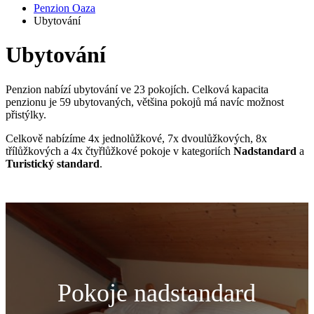
Penzion Oaza
Ubytování
Ubytování
Penzion nabízí ubytování ve 23 pokojích. Celková kapacita
penzionu je 59 ubytovaných, většina pokojů má navíc možnost
přistýlky.
Celkově nabízíme 4x jednolůžkové, 7x dvoulůžkových, 8x
třílůžkových a 4x čtyřlůžkové pokoje v kategoriích
Nadstandard
a
Turistický standard
.
Pokoje nadstandard