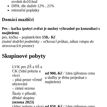
uvolnit do10.hod
DPH, dle služeb 12% , 21%
rekreační poplatky
Domácí mazlíčci
Pes – kočka (pobyt zvířat je možný výhradně po konzultaci s
majitelem)
pes, kočka – poplatek/den
150,- Kč
(nutné dodržet podmínky – očkovací průkaz, zákaz vstupu do
stravovacích prostor)
Skupinové pobyty
LVK pro ZŠ a SŠ a
CK (5dní pobytu a
od 900,-Kč
/ 1den (přesnou cenu
více)
a služby je třeba projednat s
– plná penze včetně
majitelem)
ubytování
– zimní sezona
Školy v přírodě,
dětské skupiny
(sezona 2023)
(4dny pobytu a více)
od 850,-Kč
/ 1den (přesnou cenu