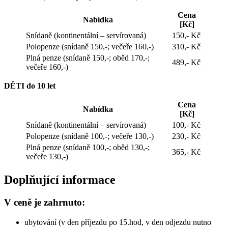
Cena
Nabídka
[Kč]
Snídaně (kontinentální – servírovaná)
150,- Kč
Polopenze (snídaně 150,-; večeře 160,-)
310,- Kč
Plná penze (snídaně 150,-; oběd 170,-;
489,- Kč
večeře 160,-)
DĚTI do 10 let
Cena
Nabídka
[Kč]
Snídaně (kontinentální – servírovaná)
100,- Kč
Polopenze (snídaně 100,-; večeře 130,-)
230,- Kč
Plná penze (snídaně 100,-; oběd 130,-;
365,- Kč
večeře 130,-)
Doplňující informace
V ceně je zahrnuto:
ubytování (v den příjezdu po 15.hod, v den odjezdu nutno